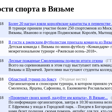
сти спорта в Вязьме
18
Более 20 наград взяли королёвские каратисты в первенств
В турнире приняли участие более 250 спортсменов из Мос
Вязьмы, Иваново и городов Подмосковья: Королёв, Мытищи
18
В гости к ржевским футболистам приехала команда из Вяз
Детская команда г. Вязьмы по мини-футболу «Командарм» п
межрегиональном турнире «Ржевская осень–2018».
18
Лесные пожарные Смоленщины подвели итоги сезона
(ГТ
Всего на соревнованиях в этом году выступают пять коман
Вязьмы
и Шумячей. Зрителями выступают студенты коллед
18
Областной турнир по боксу
(Уездные вести)
Организатором и спонсором турнира, в котором приняло у
Смоленска, Ярцева, Сафонова, п. Екимовичи Рославльского
18
«Проверьте своих коней, надуйте им копыта». В Вязьме...
По информации организаторов, завтра в 10:30 колонна вел
Г. Ефремова у входа в Городской парк. - Поедем в Богородиц
нами будет полиция, скорая помощь, автобус для тех, кто с