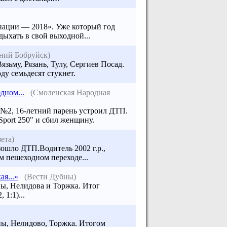
нации — 2018». Уже который год
дыхать в свой выходной...
ний Бобруйск)
зьму, Рязань, Тулу, Сергиев Посад.
ду семьдесят стукнет.
дном...
(Смоленская Народная
 №2, 16-летний парень устроил ДТП.
Sport 250" и сбил женщину.
ета)
ошло ДТП.Водитель 2002 г.р.,
м пешеходном переходе...
я...»
(Вести Дубны)
ны, Нелидова и Торжка. Итог
1:1)...
ны, Нелидово, Торжка. Итогом