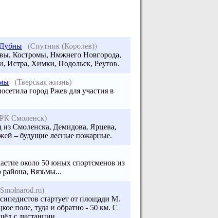
е Дубны
(Спутник (Королев))
квы, Костромы, Нмжнего Новгорода,
, Истра, Химки, Подольск, Реутов.
ьмы
(Тверская жизнь)
осетила город Ржев для участия в
РК Смоленск)
д из Смоленска, Демидова, Ярцева,
жей – будущие лесные пожарные.
частие около 50 юных спортсменов из
 района, Вязьмы...
(Smolnarod.ru)
осипедистов стартует от площади М.
кое поле, туда и обратно - 50 км. С
ошёл с дистанции.