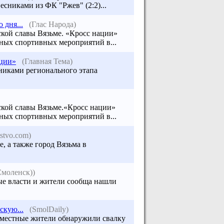
сниками из ФК "Ржев" (2:2)...
дня...
(Глас Народа)
ской славы
Вязьме
. «Кросс нации»
ных спортивных мероприятий в...
ации»
(Главная Тема)
тниками регионального этапа
ской славы Вязьме.«Кросс нации»
ных спортивных мероприятий в...
tstvo.com)
, а также город Вязьма в
Смоленск))
ные власти и жители сообща нашли
скую...
(SmolDaily)
 местные жители обнаружили свалку