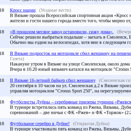
18
Кросс нации
(Уездные вести)
В Вязьме прошла Всероссийская спортивная акция «Кросс 
жители и гости нашего города вместо того, чтобы мирно от
18
«В прошлом месяце завод остановили, сижу дома».
(Вечер
Сейчас решили выбраться подальше – заехать в Смоленск, Вя
Обычно мы ездим на велосипедах, хотя мне в следующем го
18
В Вязьме подросток на мотоцикле сбил женщину на пешехо
Газета)
Накануне утром в Вязьме на улице Смоленская, около дома
Вчера в 10.20 юный вязьмич катался на мотоцикле "Cronus 
18
В
Вязьме
16-летний байкер сбил женщину
(Смоленская газ
20 сентября в 10 часов на ул. Смоленская д.2 в
Вязьме
произ
управляя мотоциклом "Cronus Sport 250", на нерегулируемо
18
Футболисты Дубны – серебряные призеры турнира «Ржевска
В турнире встретились пять команд из Ржева,
Вязьмы
, Дуб
соревнований – две ничьи с ФК «Ржев» и ФК «Торжок» (2:2, 
18
Футбольное серебро в Дубне!
(Открытая Дубна)
В турнире участвовали пять команд из Ржева, Вязьмы, Дуб