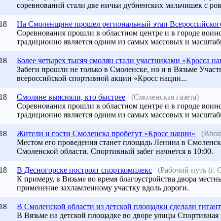
соревнований стали две ничьи дубненских мальчишек с рове
18
На Смоленщине прошел региональный этап Всероссийского 
Соревнования прошли в областном центре и в городе воин
традиционно является одним из самых массовых и масштаб
18
Более четырех тысяч смолян стали участниками «Кросса н
Забеги прошли не только в Смоленске, но и в Вязьме Учас
всероссийской спортивной акции «Кросс нации...
18
Смоляне выясняли, кто быстрее
(Смоленская газета)
Соревнования прошли в областном центре и в городе воин
традиционно является одним из самых массовых и масштаб
18
Жители и гости Смоленска пробегут «Кросс нации»
(Bbra
Местом его проведения станет площадь Ленина в Смоленске
Смоленской области. Спортивный забег начнется в 10:00.
18
В Десногорске построят спорткомплекс
(Рабочий путь (г. 
К примеру, в Вязьме во время благоустройства двора мест
применение захламленному участку вдоль дороги.
18
В Смоленской области из детской площадки сделали гигант
В Вязьме на детской площадке во дворе улицы Спортивная